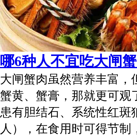
哪6种人不宜吃大闸蟹 
大闸蟹肉虽然营养丰富，
蟹黄、蟹膏，那就更可观
患有胆结石、系统性红斑
人），在食用时可得节制