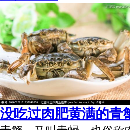
没吃过肉肥黄满的青蟹