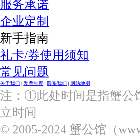
服务承诺
企业定制
新手指南
礼卡/券使用须知
常见问题
关于我们
|
发票制度
|
联系我们
|
网站地图
|
上
注：①此处时间是指蟹公
海
市
立时间
浦
东
新
© 2005-2024 蟹公馆（w
区
张