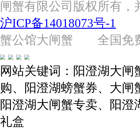
闸蟹有限公司版权所有，
杨
路
2058
沪ICP备14018073号-1
号
（靠
近
蟹公馆大闸蟹 全国免费热线: 
苗
圃
路）
Tel:
021-
网站关键词：阳澄湖大闸
62243579
E-
mail:
购、阳澄湖螃蟹券、大闸
859749344@qq.com
阳澄湖大闸蟹专卖、阳澄
1019225591
礼盒