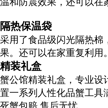
温和防震效果，还可以在
隔热保温袋
采用了食品级闪光隔热棉
果。还可以在家重复利用
精装礼盒
蟹公馆精装礼盒，专业设
置一系列人性化品蟹工具
死蟹包赔 售后无忧