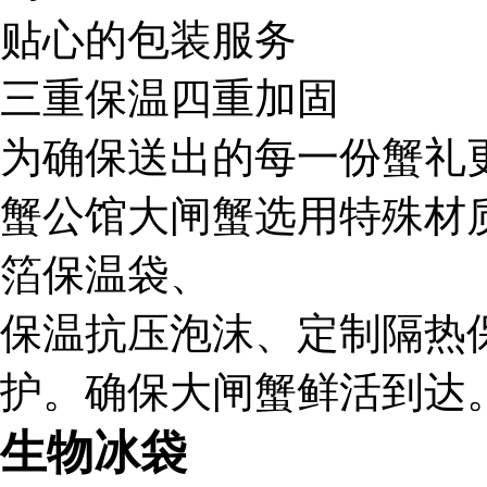
贴心的包装服务
三重保温四重加固
为确保送出的每一份蟹礼
蟹公馆大闸蟹选用特殊材
箔保温袋、
保温抗压泡沫、定制隔热
护。确保大闸蟹鲜活到达
生物冰袋