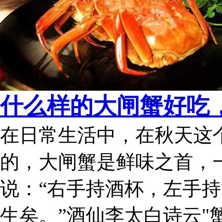
什么样的大闸蟹好吃，
在日常生活中，在秋天这
的，大闸蟹是鲜味之首，
说：“右手持酒杯，左手
生矣。”酒仙李太白诗云"