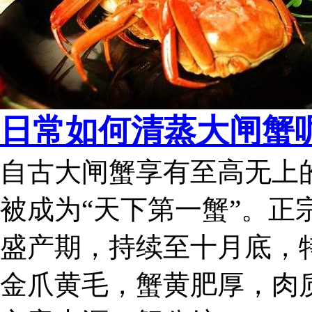
日常如何清蒸大闸蟹
自古大闸蟹享有至高无上
被成为“天下第一蟹”。正
盛产期，持续至十月底，
金爪黄毛，蟹黄肥厚，肉