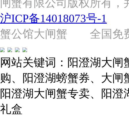
闸蟹有限公司版权所有，
路
2058
沪ICP备14018073号-1
号
（靠
近
蟹公馆大闸蟹 全国免费热线: 
苗
圃
路）
Tel:
021-
网站关键词：阳澄湖大闸
62243579
E-
mail:
购、阳澄湖螃蟹券、大闸
859749344@qq.com
阳澄湖大闸蟹专卖、阳澄
1019225591
礼盒