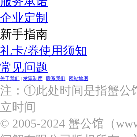
服务承诺
企业定制
新手指南
礼卡/券使用须知
常见问题
关于我们
|
发票制度
|
联系我们
|
网站地图
|
上
注：①此处时间是指蟹公
海
市
立时间
浦
东
新
© 2005-2024 蟹公馆（w
区
张
杨