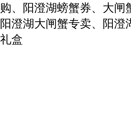
mail:
购、阳澄湖螃蟹券、大闸
859749344@qq.com
阳澄湖大闸蟹专卖、阳澄
1019225591
礼盒