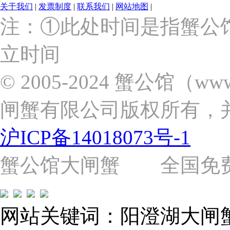
关于我们
|
发票制度
|
联系我们
|
网站地图
|
上
注：①此处时间是指蟹公
海
市
立时间
浦
东
新
© 2005-2024 蟹公馆（w
区
张
闸蟹有限公司版权所有，
杨
路
2058
沪ICP备14018073号-1
号
（靠
近
蟹公馆大闸蟹 全国免费热线: 
苗
圃
路）
Tel:
021-
网站关键词：阳澄湖大闸
62243579
E-